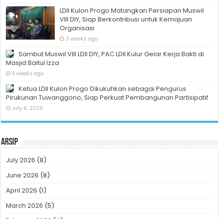
LDII Kulon Progo Matangkan Persiapan Muswil
VIII DIY, Siap Berkontribusi untuk Kemajuan
Organisasi
3 weeks ago
Sambut Muswil VIII LDII DIY, PAC LDII Kulur Gelar Kerja Bakti di
Masjid Baitul Izza
4 weeks ago
Ketua LDII Kulon Progo Dikukuhkan sebagai Pengurus
Pirukunan Tuwanggono, Siap Perkuat Pembangunan Partisipatif
July 6, 2026
Arsip
July 2026
(8)
June 2026
(8)
April 2026
(1)
March 2026
(5)