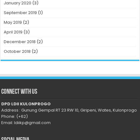
January 2020
(3)
September 2019
(1)
May 2019
(2)
April 2019
(3)
December 2018
(2)
October 2018
(2)
Connect With Us
DPD LDII KULONPROGO
Address : Gunung Gempal RT 23 RW 10, Giripeni, Wates, Kulonprogo
Phone: (+62)
Email: ldiikp@gmail.com