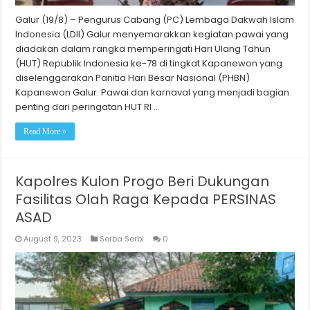
Galur (19/8) – Pengurus Cabang (PC) Lembaga Dakwah Islam
Indonesia (LDII) Galur menyemarakkan kegiatan pawai yang
diadakan dalam rangka memperingati Hari Ulang Tahun
(HUT) Republik Indonesia ke-78 di tingkat Kapanewon yang
diselenggarakan Panitia Hari Besar Nasional (PHBN)
Kapanewon Galur. Pawai dan karnaval yang menjadi bagian
penting dari peringatan HUT RI …
Read More »
Kapolres Kulon Progo Beri Dukungan
Fasilitas Olah Raga Kepada PERSINAS
ASAD
August 9, 2023
Serba Serbi
0