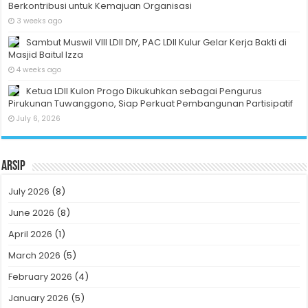
Berkontribusi untuk Kemajuan Organisasi
3 weeks ago
Sambut Muswil VIII LDII DIY, PAC LDII Kulur Gelar Kerja Bakti di
Masjid Baitul Izza
4 weeks ago
Ketua LDII Kulon Progo Dikukuhkan sebagai Pengurus
Pirukunan Tuwanggono, Siap Perkuat Pembangunan Partisipatif
July 6, 2026
Arsip
July 2026
(8)
June 2026
(8)
April 2026
(1)
March 2026
(5)
February 2026
(4)
January 2026
(5)