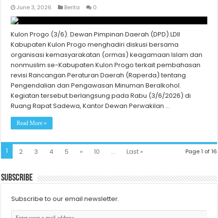
June 3, 2026
Berita
0
Kulon Progo (3/6). Dewan Pimpinan Daerah (DPD) LDII
Kabupaten Kulon Progo menghadiri diskusi bersama
organisasi kemasyarakatan (ormas) keagamaan Islam dan
nonmuslim se-Kabupaten Kulon Progo terkait pembahasan
revisi Rancangan Peraturan Daerah (Raperda) tentang
Pengendalian dan Pengawasan Minuman Beralkohol.
Kegiatan tersebut berlangsung pada Rabu (3/6/2026) di
Ruang Rapat Sadewa, Kantor Dewan Perwakilan …
Read More »
1
2
3
4
5
»
10
...
Last »
Page 1 of 16
Subscribe
Subscribe to our email newsletter.